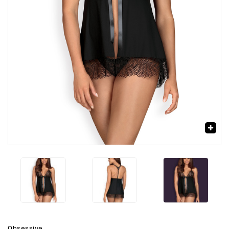
‹
›
🔍
Obsessive