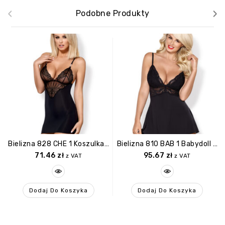
‹
›
Podobne Produkty
Bielizna 828 CHE 1 Koszulka I Stringi L/XL
Bielizna 810 BAB 1 Babydoll I Stringi Czarna S/M
71.46
zł
95.67
zł
z VAT
z VAT
Dodaj Do Koszyka
Dodaj Do Koszyka