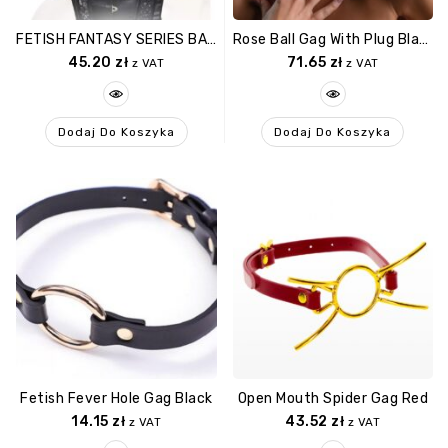
FETISH FANTASY SERIES BALL GAG TRAINING SYSTEM BLACK
Rose Ball Gag With Plug Black
45.20
zł
71.65
zł
z VAT
z VAT
Dodaj Do Koszyka
Dodaj Do Koszyka
Fetish Fever Hole Gag Black
Open Mouth Spider Gag Red
14.15
zł
43.52
zł
z VAT
z VAT