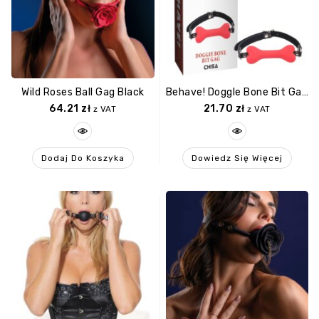
Wild Roses Ball Gag Black
Behave! Doggle Bone Bit Gag Red
64.21
zł
21.70
zł
z VAT
z VAT
Dodaj Do Koszyka
Dowiedz Się Więcej