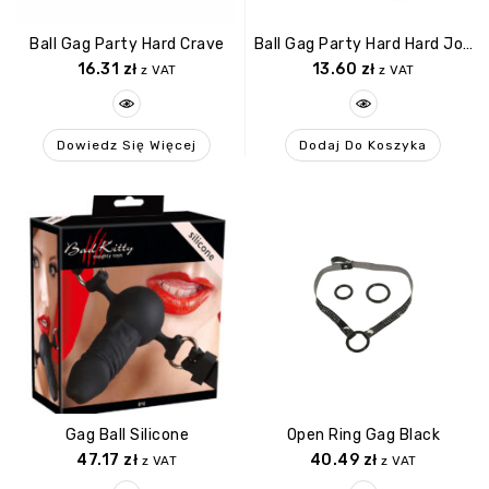
Ball Gag Party Hard Crave
Ball Gag Party Hard Hard Joyride
16.31
zł
13.60
zł
z VAT
z VAT
Dowiedz Się Więcej
Dodaj Do Koszyka
Gag Ball Silicone
Open Ring Gag Black
47.17
zł
40.49
zł
z VAT
z VAT