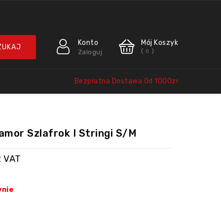
Konto
Mój Koszyk
(
)
Zaloguj
0
Bezpłatna Dostawa Od 1000zł
iamor Szlafrok I Stringi S/M
z VAT
ynie