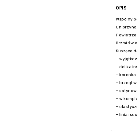
OPIS
Wspólny p
On przyno
Powietrze
Brzmi świ
Kuszące d
– wyjątko
– delikatn
– koronka
– brzegi 
– satynowy
– w komple
– elastycz
– linia: se