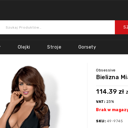
y
Olejki
Stroje
Gorsety
Obsessive
Bielizna M
114.39
zł
VAT:
23%
Brak w magaz
SKU:
49-9745