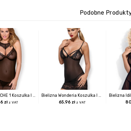
Podobne Produkt
Bielizna 857 CHE 1 Koszulka I Stringi S/M
Bielizna Wonderia Koszulka I Stringi L/XL
96
zł
65.96
zł
8
z VAT
z VAT