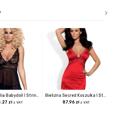
›
y
Bielizna Idillia Babydoll I Stringi L/XL
Bielizna Secred Koszulka I Stringi L/XL
0.27
zł
87.96
zł
z VAT
z VAT