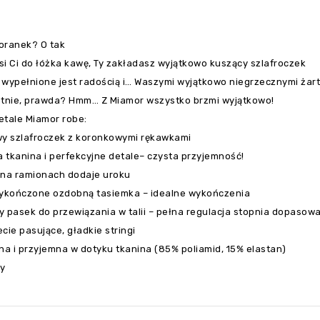
oranek? O tak
si Ci do łóżka kawę, Ty zakładasz wyjątkowo kuszący szlafroczek
 wypełnione jest radością i… Waszymi wyjątkowo niegrzecznymi żar
etnie, prawda? Hmm… Z Miamor wszystko brzmi wyjątkowo!
etale Miamor robe:
wy szlafroczek z koronkowymi rękawkami
a tkanina i perfekcyjne detale– czysta przyjemność!
 na ramionach dodaje uroku
wykończone ozdobną tasiemka – idealne wykończenia
 pasek do przewiązania w talii – pełna regulacja stopnia dopasowa
cie pasujące, gładkie stringi
na i przyjemna w dotyku tkanina (85% poliamid, 15% elastan)
xy