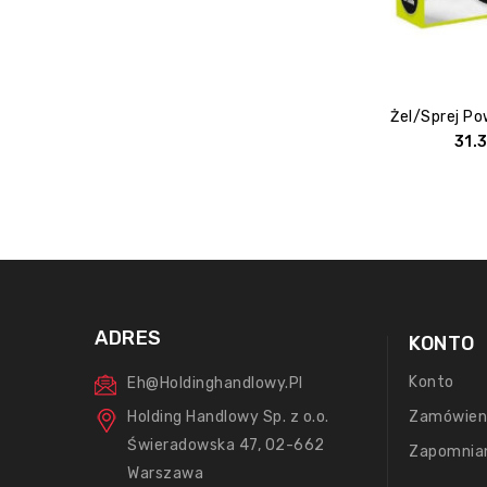
31.
ADRES
KONTO
Konto
Eh@holdinghandlowy.pl
Holding Handlowy Sp. z o.o.
Zamówien
Świeradowska 47, 02-662
Zapomnia
Warszawa