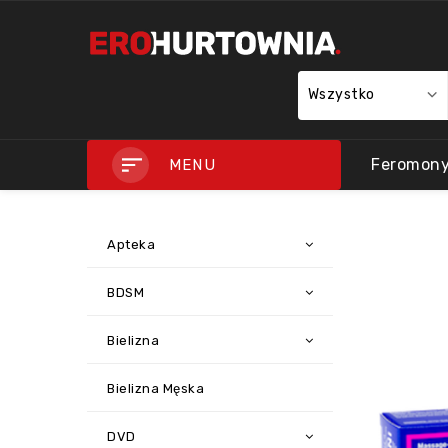
Wszystko
Feromon
MENU
Apteka
BDSM
Bielizna
Bielizna Męska
DVD