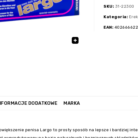
SKU:
31-22300
Kategoria:
Erek
EAN:
40266662
🔍
NFORMACJE DODATKOWE
MARKA
owiększenie penisa Largo to prosty sposób na lepsze i bardziej in
ał wyprodukowany na bazie naturalnych i bezpiecznych składników