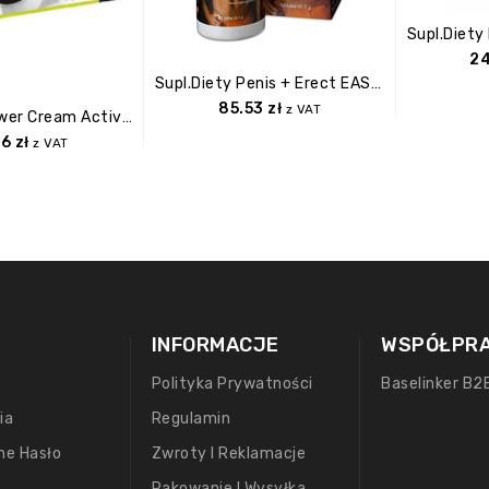
2
Supl.diety Penis + Erect EAST EFS
85.53
zł
z VAT
Żel/sprej Power Cream Active Men 50ml
36
zł
z VAT
INFORMACJE
WSPÓŁPR
Polityka Prywatności
Baselinker B2
ia
Regulamin
ne Hasło
Zwroty I Reklamacje
Pakowanie I Wysyłka