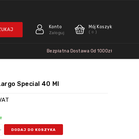
Konto
Mój Koszyk
(
)
Zaloguj
0
Bezpłatna Dostawa Od 1000zł
Largo Special 40 Ml
VAT
e
DODAJ DO KOSZYKA