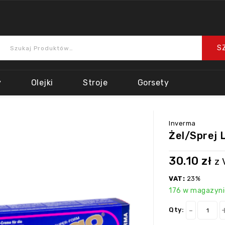
y
Olejki
Stroje
Gorsety
Inverma
Żel/sprej 
30.10
zł
z 
VAT:
23%
176 w magazyni
Qty: