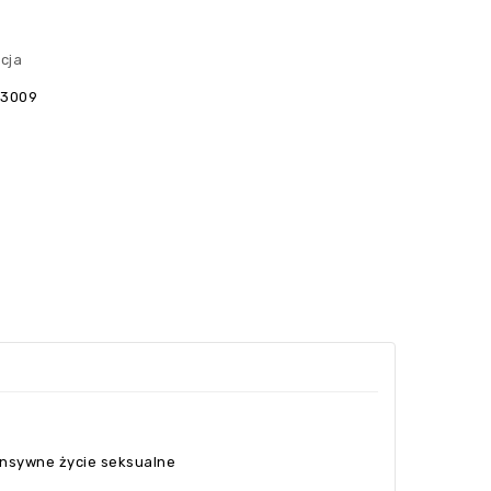
cja
23009
tensywne życie seksualne