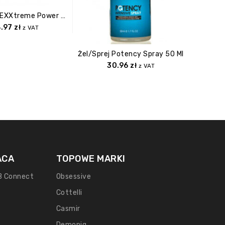
Supl.diety EXXtreme Power Caps 1x5stk.
4.97
zł
z VAT
Żel/sprej Potency Spray 50 Ml
30.96
zł
z VAT
ACA
TOPOWE MARKI
B Connect
Obsessive
Cottelli
Casmir
Demoniq