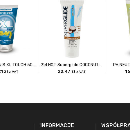
Żel/sprej PENIS XL TOUCH 50ML
Żel HOT Superglide COCONUT 75ml Edible Lubricant Waterbased
PH NEU
21
zł
22.47
zł
1
z VAT
z VAT
INFORMACJE
WSPÓŁPR