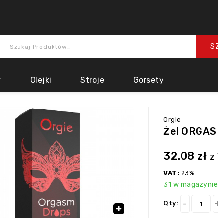
y
Olejki
Stroje
Gorsety
Orgie
Żel ORGAS
32.08
zł
z
VAT:
23%
31 w magazynie
Qty: