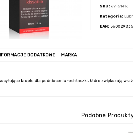
🔍
SKU:
69-51416
Kategoria:
Lubr
EAN:
560029835
NFORMACJE DODATKOWE
MARKA
scytujące krople dla podniecenia łechtaczki, które zwiększają wraż
Podobne Produkt