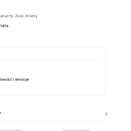
ykanty, Żele, Kremy
1416
liwość i emocje
›
y