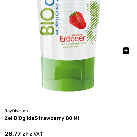
🔍
JoyDivision
Żel BIOglideStrawberry 80 Ml
28.77
zł
z VAT