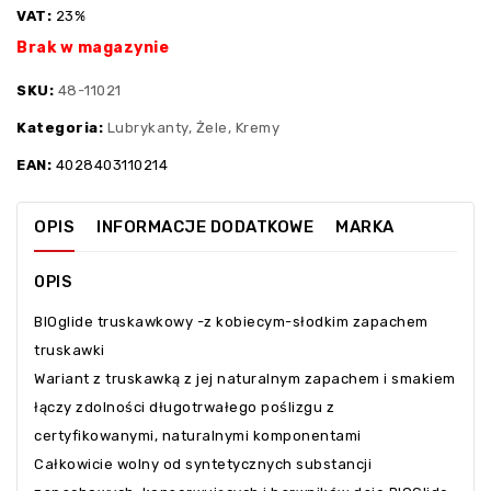
VAT:
23%
Brak w magazynie
SKU:
48-11021
Kategoria:
Lubrykanty, Żele, Kremy
EAN:
4028403110214
OPIS
INFORMACJE DODATKOWE
MARKA
OPIS
BIOglide truskawkowy -z kobiecym-słodkim zapachem
truskawki
Wariant z truskawką z jej naturalnym zapachem i smakiem
łączy zdolności długotrwałego poślizgu z
certyfikowanymi, naturalnymi komponentami
Całkowicie wolny od syntetycznych substancji