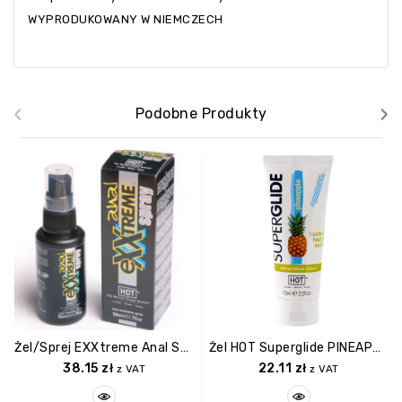
WYPRODUKOWANY W NIEMCZECH
‹
›
Podobne Produkty
Żel/sprej EXXtreme Anal Spray 50ml
Żel HOT Superglide PINEAPPLE 75ml Edible Lubricant Waterbased
38.15
zł
22.11
zł
z VAT
z VAT