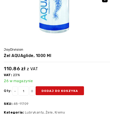
🔍
JoyDivision
Żel AQUAglide, 1000 Ml
110.86
zł
z VAT
VAT:
23%
26 w magazynie
Qty:
DODAJ DO KOSZYKA
SKU:
48-11709
Kategoria:
Lubrykanty, Żele, Kremy