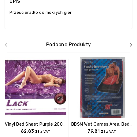
OPIS
Prześcieradło do mokrych gier
‹
›
Podobne Produkty
Vinyl Bed Sheet Purple 200×230
BDSM Wet Games Area, Bed Sheet, 180 X 260 Cm, Red
62.83
zł
79.81
zł
z VAT
z VAT