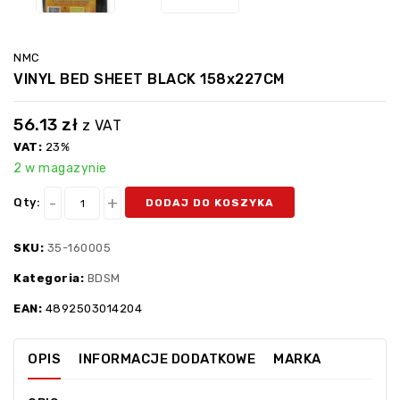
NMC
VINYL BED SHEET BLACK 158x227CM
56.13
zł
z VAT
VAT:
23%
2 w magazynie
Qty:
DODAJ DO KOSZYKA
SKU:
35-160005
Kategoria:
BDSM
EAN:
4892503014204
OPIS
INFORMACJE DODATKOWE
MARKA