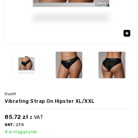
‹
›
🔍
Ouch!
Vibrating Strap On Hipster XL/XXL
85.72
zł
z VAT
VAT:
23%
4 w magazynie