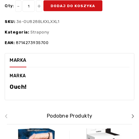
Qty:
DODAJ DO KOSZYKA
SKU:
36-OU828BLKXLXXL1
Kategoria:
Strapony
EAN:
8714273935700
MARKA
MARKA
Ouch!
‹
›
Podobne Produkty