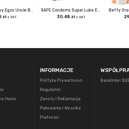
Prezerwatywy Egzo Uncle Bob
SAFE Condoms Super Lube Extra Lubricant (36 Pcs)
Beffy Ora
96
zł
30.48
zł
2
z VAT
z VAT
INFORMACJE
WSPÓŁPR
Polityka Prywatności
Baselinker B2
ia
Regulamin
ne Hasło
Zwroty I Reklamacje
Pakowanie I Wysyłka
Płatności