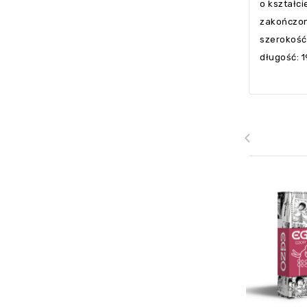
o kształc
zakończon
szerokość
długość: 
‹