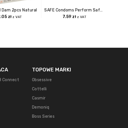
l Dam 2pcs Natural
SAFE Condoms Perform Safe Performance (5 Pcs)
9.05
zł
7.59
zł
z VAT
z VAT
ACA
TOPOWE MARKI
B Connect
Obsessive
Cottelli
Casmir
Demoniq
Boss Series