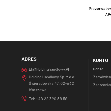
7.
ADRES
KONTO
Konto
Eh@holdinghandlowy.pl
Holding Handlowy Sp. z o.o.
Zamówien
Świeradowska 47, 02-662
Zapomnia
Warszawa
Tel: +48 22 390 58 58