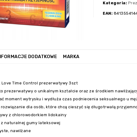
🔍
Kategoria:
Pre
EAN:
841355414
NFORMACJE DODATKOWE
MARKA
x Love Time Control prezerwatywy 3szt
to prezerwatywy o unikalnym kształcie oraz ze środkiem nawilżając
ać moment wytrysku i wydłuża czas podniecenia seksualnego u mę
 rozwiązanie dla osób, które chcą cieszyć się długotrwałą przyjemn
ywy z chlorowodorkiem lidokainy
z naturalnej gumy lateksowej
yste, nawilżane