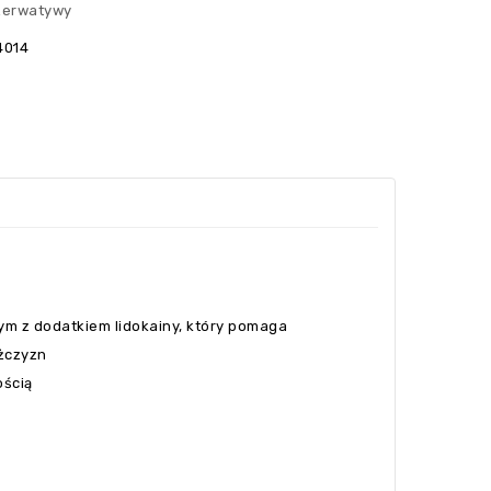
zerwatywy
4014
ym z dodatkiem lidokainy, który pomaga
żczyzn
ością