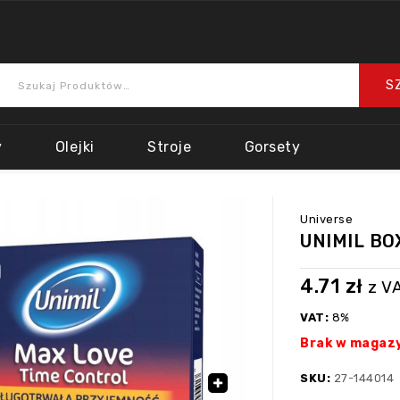
y
Olejki
Stroje
Gorsety
Universe
UNIMIL BO
4.71
zł
z V
VAT:
8%
Brak w magaz
SKU:
27-144014