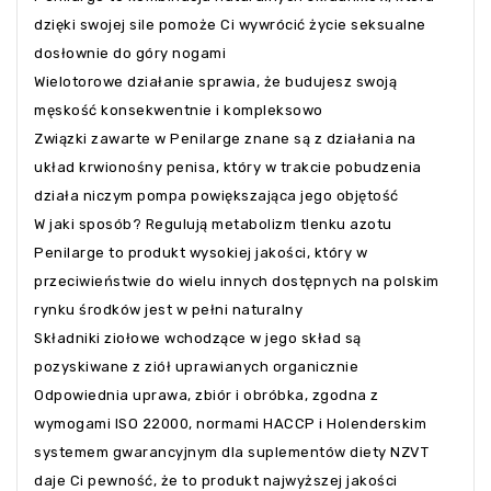
dzięki swojej sile pomoże Ci wywrócić życie seksualne
dosłownie do góry nogami
Wielotorowe działanie sprawia, że budujesz swoją
męskość konsekwentnie i kompleksowo
Związki zawarte w Penilarge znane są z działania na
układ krwionośny penisa, który w trakcie pobudzenia
działa niczym pompa powiększająca jego objętość
W jaki sposób? Regulują metabolizm tlenku azotu
Penilarge to produkt wysokiej jakości, który w
przeciwieństwie do wielu innych dostępnych na polskim
rynku środków jest w pełni naturalny
Składniki ziołowe wchodzące w jego skład są
pozyskiwane z ziół uprawianych organicznie
Odpowiednia uprawa, zbiór i obróbka, zgodna z
wymogami ISO 22000, normami HACCP i Holenderskim
systemem gwarancyjnym dla suplementów diety NZVT
daje Ci pewność, że to produkt najwyższej jakości