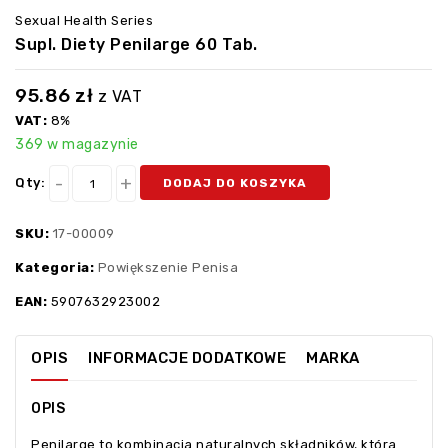
Sexual Health Series
Supl. Diety Penilarge 60 Tab.
95.86
zł
z VAT
VAT:
8%
369 w magazynie
Qty:
DODAJ DO KOSZYKA
SKU:
17-00009
Kategoria:
Powiększenie Penisa
EAN:
5907632923002
OPIS
INFORMACJE DODATKOWE
MARKA
OPIS
Penilarge to kombinacja naturalnych składników, która