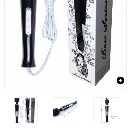
‹
›
🔍