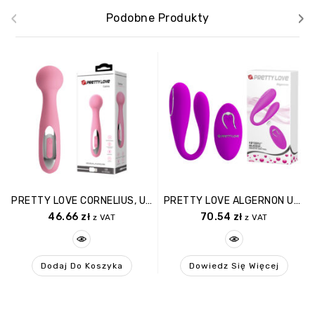
‹
›
Podobne Produkty
PRETTY LOVE CORNELIUS, USB, 12 Function
PRETTY LOVE ALGERNON USB PURPLE 12 Function
46.66
zł
70.54
zł
z VAT
z VAT
Dodaj Do Koszyka
Dowiedz Się Więcej