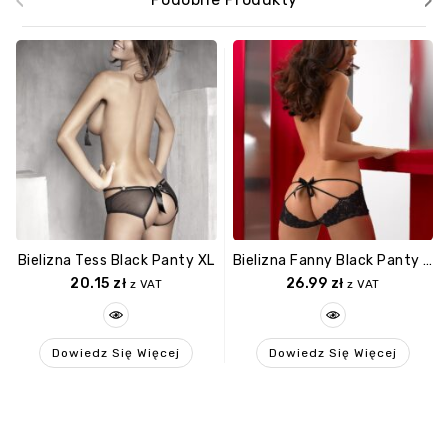
‹
›
Bielizna Tess Black Panty XL
Bielizna Fanny Black Panty M (czarne Majtki)
20.15
zł
26.99
zł
z VAT
z VAT
Dowiedz Się Więcej
Dowiedz Się Więcej