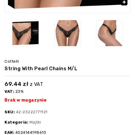
‹
›
🔍
Cottelli
String With Pearl Chains M/L
69.44
zł
z VAT
VAT:
23%
Brak w magazynie
SKU:
42-23222771121
Kategoria:
Majtki
EAN:
4024144198610