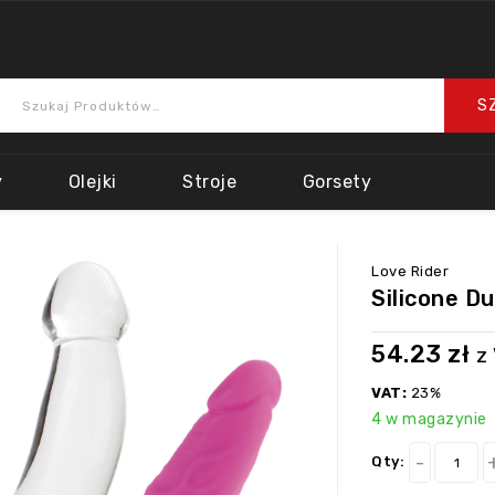
y
Olejki
Stroje
Gorsety
Love Rider
Silicone D
54.23
zł
z
VAT:
23%
4 w magazynie
Qty: