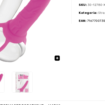
SKU:
30-12780-
Kategoria:
Str
EAN:
716770073
🔍