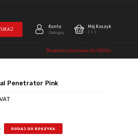
Konto
Mój Koszyk
(
)
Zaloguj
0
Bezpłatna Dostawa Od 1000zł
ual Penetrator Pink
 VAT
DODAJ DO KOSZYKA