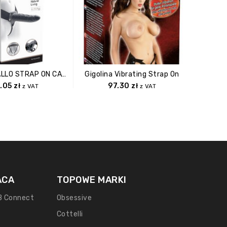
Proteza FALLO STRAP ON CAVO REAL RAPTURE 8 BLACK
Gigolina Vibrating Strap On
1.05
zł
97.30
zł
z VAT
z VAT
ACA
TOPOWE MARKI
B Connect
Obsessive
Cottelli