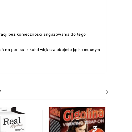
racji bez konieczności angażowania do tego
eń na penisa, z kolei większa obejmie jądra mocnym
›
y