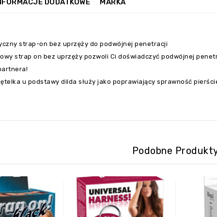
NFORMACJE DODATKOWE
MARKA
tyczny strap-on bez uprzęży do podwójnej penetracji
kowy strap on bez uprzęży pozwoli Ci doświadczyć podwójnej penet
partnera!
ętelka u podstawy dilda służy jako poprawiający sprawność pierści
Podobne Produkt