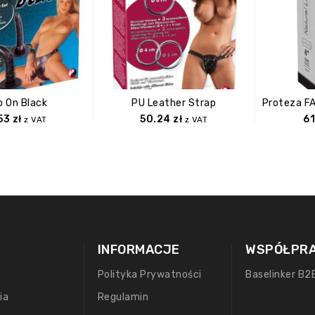
p On Black
PU Leather Strap
.53
zł
50.24
zł
6
z VAT
z VAT
INFORMACJE
WSPÓŁPR
Polityka Prywatności
Baselinker B2
ia
Regulamin