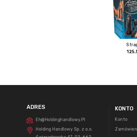
Stra
125
ADRES
KONTO
Konto
Eh@holdinghandlowy.pl
Holding Handlowy Sp. z o.o.
Zamówien