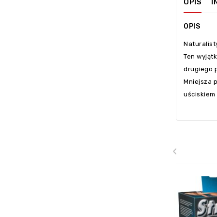
OPIS
I
OPIS
Naturalis
Ten wyjąt
drugiego 
Mniejsza p
uściskiem
‹