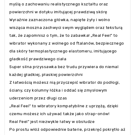
myślą o zachowaniu realistycznego kształtu oraz
powierzchni w dotyku imitującej prawdziwą skórę
Wyraźnie zaznaczona główka, napięte żyły i wolno
wisząca moszna zachwyci swym wyglądem oraz teksturą
tak, że zapomnisz o tym, że to zabawka! „Real Feel” to
wibrator wykonany z wolnego od ftalanów, bezpiecznego
dla skóry termoplastycznego elastomeru, imitującego
gładkość prawdziwego ciała
Super silna przyssawka bez trudu przywiera do niemal
każdej gładkiej, płaskiej powierzchni
Z łatwością możesz nią przyczepić wibrator do podłogi,
ściany, czy kolumny łóżka i oddać się zmysłowym
uderzeniom przez długi czas
„Real Feel” to wibratory kompatybilne z uprzężą, dzięki
czemu możesz ich używać także jako strap-onów!
Real Feel” jest niezwykle łatwy w obsłudze
Po prostu włóż odpowiednie baterie, przekręć pokrętło aż