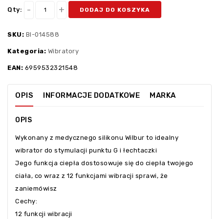
Qty:
DODAJ DO KOSZYKA
SKU:
BI-014588
Kategoria:
Wibratory
EAN:
6959532321548
OPIS
INFORMACJE DODATKOWE
MARKA
OPIS
Wykonany z medycznego silikonu Wilbur to idealny
wibrator do stymulacji punktu G i łechtaczki
Jego funkcja ciepła dostosowuje się do ciepła twojego
ciała, co wraz z 12 funkcjami wibracji sprawi, że
zaniemówisz
Cechy:
12 funkcji wibracji