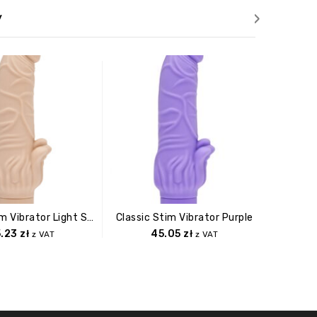
›
y
Classic Stim Vibrator Light Skin Tone
Classic Stim Vibrator Purple
Classic
5.23
zł
45.05
zł
z VAT
z VAT