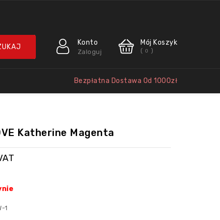
Konto
Mój Koszyk
(
)
Zaloguj
0
Bezpłatna Dostawa Od 1000zł
VE Katherine Magenta
VAT
ynie
W-1