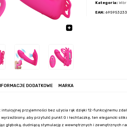
Kategoria:
Wibr
EAN:
69595323
›
🔍
NFORMACJE DODATKOWE
MARKA
 intuicyjnej przyjemności bez użycia rąk dzięki 12-funkcyjnemu zd
e wyrzeźbiony, aby przytulić punkt G i łechtaczkę, ten elegancki 
jąc głęboką, dudniącą stymulację z wewnętrznych i zewnętrznych r