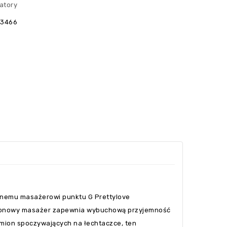
atory
33466
alnemu masażerowi punktu G Prettylove
silikonowy masażer zapewnia wybuchową przyjemność
amion spoczywających na łechtaczce, ten