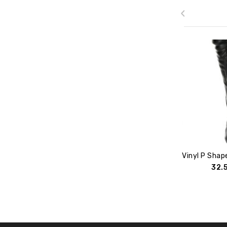
‹
32.