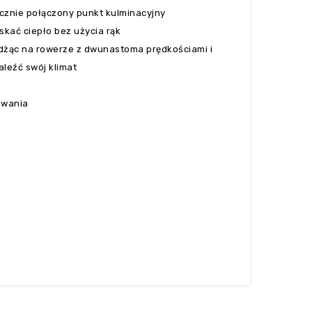
cznie połączony punkt kulminacyjny
skać ciepło bez użycia rąk
eżdżąc na rowerze z dwunastoma prędkościami i
leźć swój klimat
rowania