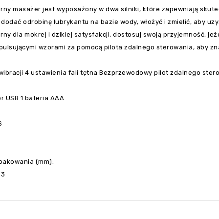
ny masażer jest wyposażony w dwa silniki, które zapewniają skute
dodać odrobinę lubrykantu na bazie wody, włożyć i zmielić, aby uzy
y dla mokrej i dzikiej satysfakcji, dostosuj swoją przyjemność, j
pulsującymi wzorami za pomocą pilota zdalnego sterowania, aby zna
 wibracji 4 ustawienia fali tętna Bezprzewodowy pilot zdalnego ste
r USB 1 bateria AAA
S
pakowania (mm):
53