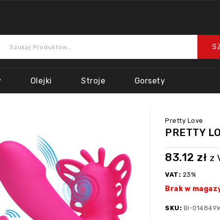
y
Olejki
Stroje
Gorsety
Pretty Love
PRETTY LO
83.12
zł
z 
VAT:
23%
Brak w magaz
SKU:
BI-014849