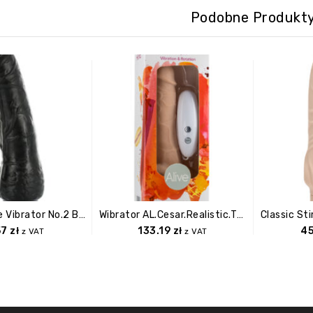
Podobne Produkt
Vinyl P Shape Vibrator No.2 Black
Wibrator AL.Cesar.Realistic.TPR. Rot & Vib
57
zł
133.19
zł
4
z VAT
z VAT