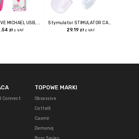
PRETTY LOVE MICHAEL USB, 7 Function, Warming Mode
Stymulator STIMULATOR CANDY PIE CHIPPER
0.54
zł
29.19
zł
z VAT
z VAT
ACA
TOPOWE MARKI
B Connect
Obsessive
Cottelli
Casmir
Demoniq
Boss Series