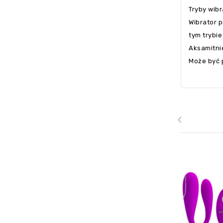
Tryby wib
Wibrator p
tym trybi
Aksamitni
Może być 
‹