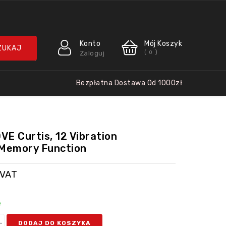
Konto
Mój Koszyk
(
)
Zaloguj
0
Bezpłatna Dostawa Od 1000zł
E Curtis, 12 Vibration
 Memory Function
 VAT
e
DODAJ DO KOSZYKA