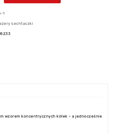
-1
ażery Łechtaczki
28233
ym wzorem koncentrycznych kółek – a jednocześnie
y