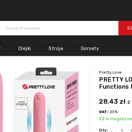
y
Olejki
Stroje
Gorsety
Pretty Love
PRETTY LOV
Functions
28.43
zł
z
VAT:
23%
92 w magazyni
Qty: