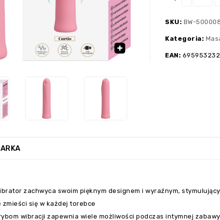
SKU:
BW-500008
Kategoria:
Mas
›
EAN:
69595323
🔍
ARKA
wibrator zachwyca swoim pięknym designem i wyraźnym, stymulując
 zmieści się w każdej torebce
trybom wibracji zapewnia wiele możliwości podczas intymnej zabaw