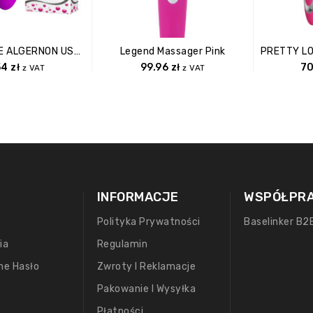
PRETTY LOVE ALGERNON USB PURPLE 12 Function
Legend Massager Pink
54
zł
99.96
zł
7
z VAT
z VAT
INFORMACJE
WSPÓŁPR
Polityka Prywatności
Baselinker B2
ia
Regulamin
ne Hasło
Zwroty I Reklamacje
Pakowanie I Wysyłka
Płatności