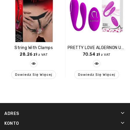
String With Clamps
PRETTY LOVE ALGERNON USB PURPLE 12 Function
28.26
zł
70.54
zł
z VAT
z VAT
Dowiedz Się Więcej
Dowiedz Się Więcej
ADRES
KONTO