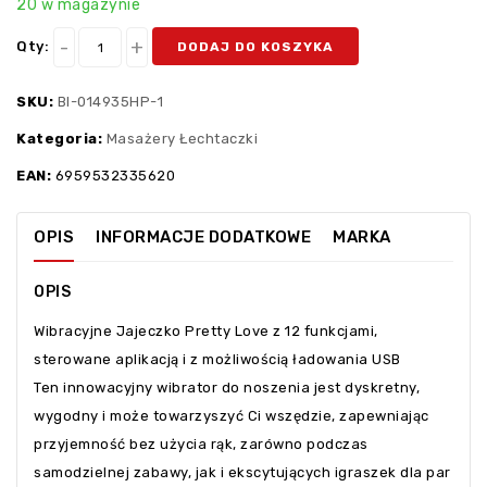
20 w magazynie
Qty:
DODAJ DO KOSZYKA
SKU:
BI-014935HP-1
Kategoria:
Masażery Łechtaczki
EAN:
6959532335620
OPIS
INFORMACJE DODATKOWE
MARKA
OPIS
Wibracyjne Jajeczko Pretty Love z 12 funkcjami,
sterowane aplikacją i z możliwością ładowania USB
Ten innowacyjny wibrator do noszenia jest dyskretny,
wygodny i może towarzyszyć Ci wszędzie, zapewniając
przyjemność bez użycia rąk, zarówno podczas
samodzielnej zabawy, jak i ekscytujących igraszek dla par