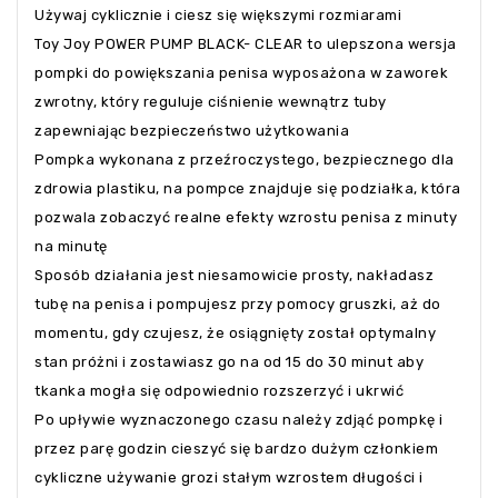
Używaj cyklicznie i ciesz się większymi rozmiarami
Toy Joy POWER PUMP BLACK- CLEAR to ulepszona wersja
pompki do powiększania penisa wyposażona w zaworek
zwrotny, który reguluje ciśnienie wewnątrz tuby
zapewniając bezpieczeństwo użytkowania
Pompka wykonana z przeźroczystego, bezpiecznego dla
zdrowia plastiku, na pompce znajduje się podziałka, która
pozwala zobaczyć realne efekty wzrostu penisa z minuty
na minutę
Sposób działania jest niesamowicie prosty, nakładasz
tubę na penisa i pompujesz przy pomocy gruszki, aż do
momentu, gdy czujesz, że osiągnięty został optymalny
stan próżni i zostawiasz go na od 15 do 30 minut aby
tkanka mogła się odpowiednio rozszerzyć i ukrwić
Po upływie wyznaczonego czasu należy zdjąć pompkę i
przez parę godzin cieszyć się bardzo dużym członkiem
cykliczne używanie grozi stałym wzrostem długości i