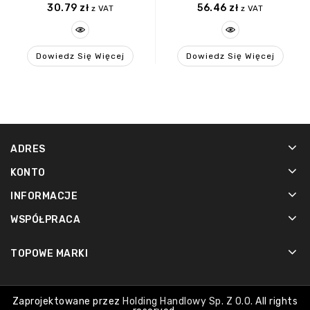
30.79
zł
56.46
zł
z VAT
z VAT
Dowiedz Się Więcej
Dowiedz Się Więcej
ADRES
KONTO
INFORMACJE
WSPÓŁPRACA
TOPOWE MARKI
Zaprojektowane przez
Holding Handlowy Sp. Z O.o.
All rights