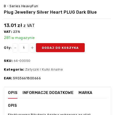
B - Series HeavyFun
Plug Jewellery Silver Heart PLUG Dark Blue
13.01
zł
z VAT
VAT:
23%
281 w magazynie
Qty:
DODAJ DO KOSZYKA
SKU:
64-00050
Kategoria:
Zatyczki I Kulki Analne
EAN:
5903661800666
OPIS
INFORMACJE DODATKOWE
MARKA
OPIS
Ekskluzywna Biżuteria Analna wykonana ze stali