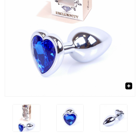
‹
›
🔍