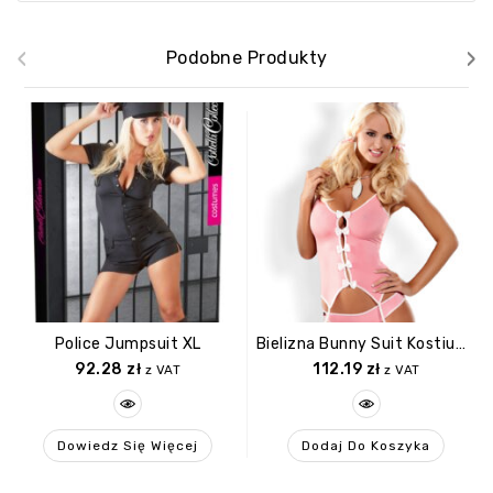
‹
›
Podobne Produkty
Police Jumpsuit XL
Bielizna Bunny Suit Kostium L/XL
92.28
zł
112.19
zł
z VAT
z VAT
Dowiedz Się Więcej
Dodaj Do Koszyka