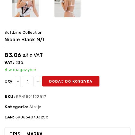
SoftLine Collection
Nicole Black M/L
83.06
zł
z VAT
VAT:
23%
3 w magazynie
Qty:
DODAJ DO KOSZYKA
SKU:
89-5591122817
Kategoria:
Stroje
EAN:
5906340703258
OPIS
MARKA