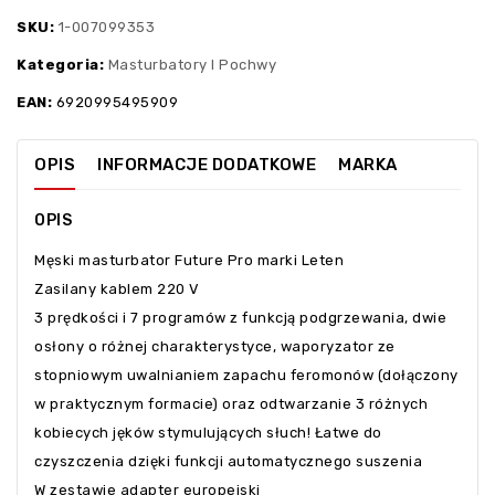
SKU:
1-007099353
Kategoria:
Masturbatory I Pochwy
EAN:
6920995495909
OPIS
INFORMACJE DODATKOWE
MARKA
OPIS
Męski masturbator Future Pro marki Leten
Zasilany kablem 220 V
3 prędkości i 7 programów z funkcją podgrzewania, dwie
osłony o różnej charakterystyce, waporyzator ze
stopniowym uwalnianiem zapachu feromonów (dołączony
w praktycznym formacie) oraz odtwarzanie 3 różnych
kobiecych jęków stymulujących słuch! Łatwe do
czyszczenia dzięki funkcji automatycznego suszenia
W zestawie adapter europejski