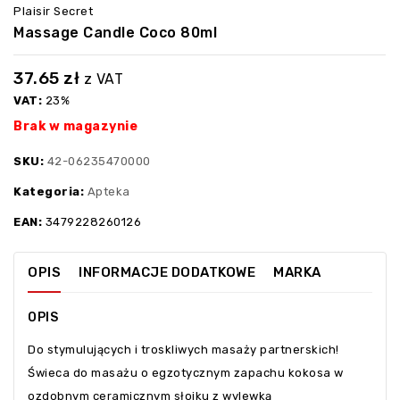
Plaisir Secret
Massage Candle Coco 80ml
37.65
zł
z VAT
VAT:
23%
Brak w magazynie
SKU:
42-06235470000
Kategoria:
Apteka
EAN:
3479228260126
OPIS
INFORMACJE DODATKOWE
MARKA
OPIS
Do stymulujących i troskliwych masaży partnerskich!
Świeca do masażu o egzotycznym zapachu kokosa w
ozdobnym ceramicznym słoiku z wylewką