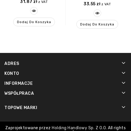
31.87
zł
z VAT
33.55
zł
z VAT
Dodaj Do Koszyka
Dodaj Do Koszyka
ADRES
KONTO
INFORMACJE
WSPÓŁPRACA
TOPOWE MARKI
Zaprojektowane przez
Holding Handlowy Sp. Z O.o.
All rights