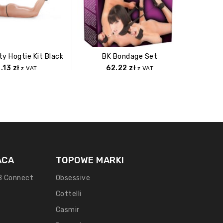
y Hogtie Kit Black
BK Bondage Set
Bon
1.13
zł
62.22
zł
z VAT
z VAT
ACA
TOPOWE MARKI
B Connect
Obsessive
Cottelli
Casmir