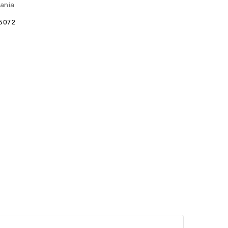
ania
5072