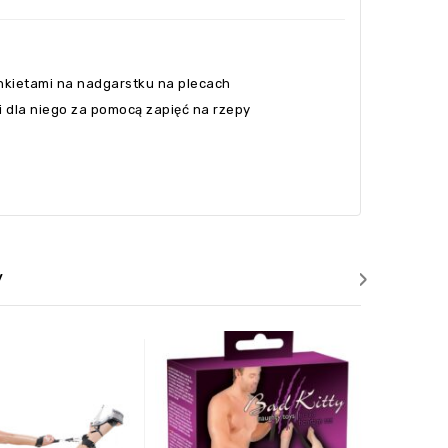
mankietami na nadgarstku na plecach
i dla niego za pomocą zapięć na rzepy
›
y