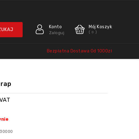
Konto
Mój Koszyk
(
)
Zaloguj
0
Bezpłatna Dostawa Od 1000zł
trap
 VAT
ynie
730000