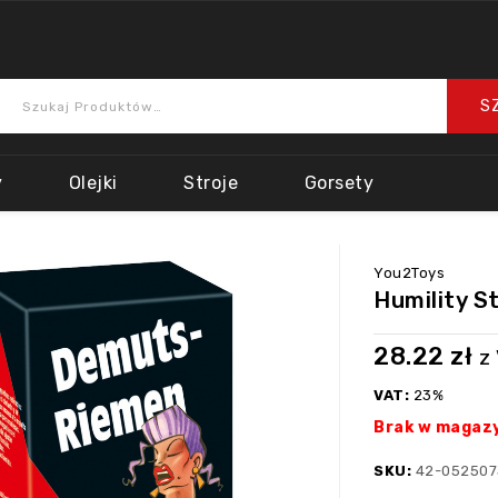
y
Olejki
Stroje
Gorsety
You2Toys
Humility S
28.22
zł
z
VAT:
23%
Brak w magaz
SKU:
42-05250