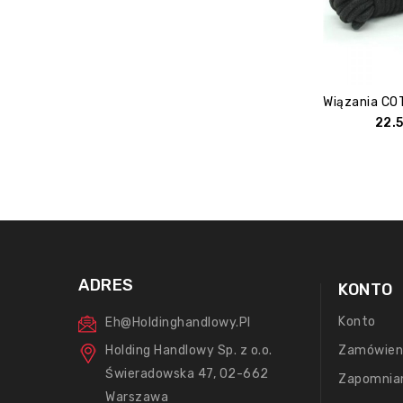
22.
ADRES
KONTO
Konto
Eh@holdinghandlowy.pl
Holding Handlowy Sp. z o.o.
Zamówien
Świeradowska 47, 02-662
Zapomnia
Warszawa