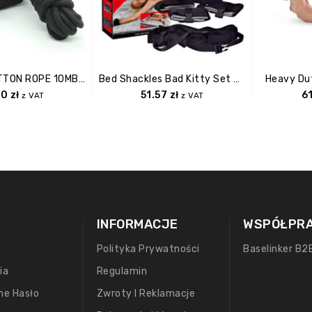
Wiązania COTTON ROPE 10MBLACK
Bed Shackles Bad Kitty Set Of4
Heavy Dut
50
zł
51.57
zł
6
z VAT
z VAT
INFORMACJE
WSPÓŁPR
Polityka Prywatności
Baselinker B2
ia
Regulamin
ne Hasło
Zwroty I Reklamacje