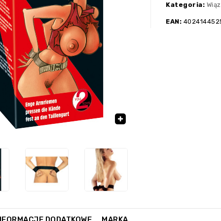
Kategoria:
Wiąz
EAN:
402414452
🔍
NFORMACJE DODATKOWE
MARKA