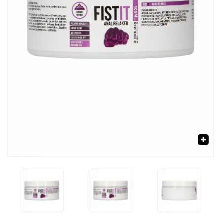
‹
›
🔍