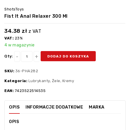
ShotsToys
Fist It Anal Relaxer 300 Ml
34.38
zł
z VAT
VAT:
23%
4 w magazynie
Qty:
DODAJ DO KOSZYKA
SKU:
36-PHA282
Kategoria:
Lubrykanty, Żele, Kremy
EAN:
7423522514535
OPIS
INFORMACJE DODATKOWE
MARKA
OPIS