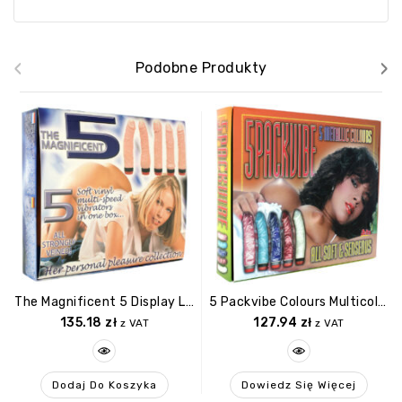
‹
›
Podobne Produkty
The Magnificent 5 Display Light Skin Tone
5 Packvibe Colours Multicolor
135.18
zł
127.94
zł
z VAT
z VAT
Dodaj Do Koszyka
Dowiedz Się Więcej