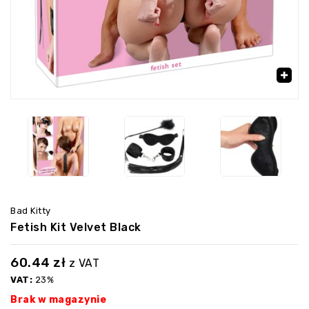
‹
›
🔍
Bad Kitty
Fetish Kit Velvet Black
60.44
zł
z VAT
VAT:
23%
Brak w magazynie