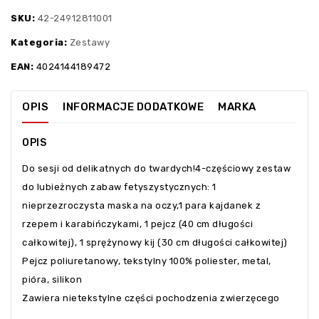
SKU:
42-24912811001
Kategoria:
Zestawy
EAN:
4024144189472
OPIS
INFORMACJE DODATKOWE
MARKA
OPIS
Do sesji od delikatnych do twardych!4-częściowy zestaw
do lubieżnych zabaw fetyszystycznych: 1
nieprzezroczysta maska na oczy,1 para kajdanek z
rzepem i karabińczykami, 1 pejcz (40 cm długości
całkowitej), 1 sprężynowy kij (30 cm długości całkowitej)
Pejcz poliuretanowy, tekstylny 100% poliester, metal,
pióra, silikon
Zawiera nietekstylne części pochodzenia zwierzęcego