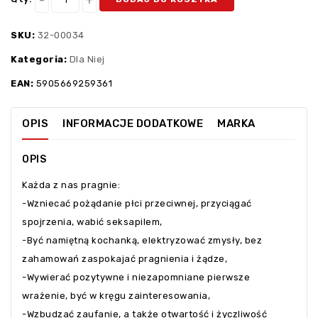
SKU:
32-00034
Kategoria:
Dla Niej
EAN:
5905669259361
OPIS
INFORMACJE DODATKOWE
MARKA
OPIS
Każda z nas pragnie:
-Wzniecać pożądanie płci przeciwnej, przyciągać
spojrzenia, wabić seksapilem,
-Być namiętną kochanką, elektryzować zmysły, bez
zahamowań zaspokajać pragnienia i żądze,
-Wywierać pozytywne i niezapomniane pierwsze
wrażenie, być w kręgu zainteresowania,
-Wzbudzać zaufanie, a także otwartość i życzliwość