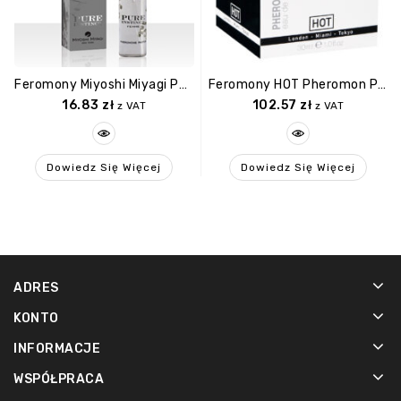
Feromony Miyoshi Miyagi PURE Feromon Parfumes 5ml FEMME,
Feromony HOT Pheromon Parfum TOKYO Sensual Woman 30ml
16.83
zł
102.57
zł
z VAT
z VAT
Dowiedz Się Więcej
Dowiedz Się Więcej
ADRES
KONTO
INFORMACJE
WSPÓŁPRACA