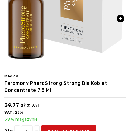
🔍
Medica
Feromony PheroStrong Strong Dla Kobiet
Concentrate 7,5 Ml
39.77
zł
z VAT
VAT:
23%
58 w magazynie
Qty:
DODAJ DO KOSZYKA