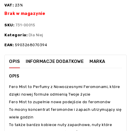
VAT:
23%
Brak w magazynie
SKU:
731-00015
Kategoria:
Dla Niej
EAN:
5903268070394
OPIS
INFORMACJE DODATKOWE
MARKA
OPIS
Fero Mist to Perfumy z Nowoczesnymi Feromonami, które
dzięki nowej formule odmienią Twoje życie
Fero Mist to zupełnie nowe podejście do feromonów
To mocny koncentrat feromonów i zapach utrzymujący się
wiele godzin
To także bardzo kobiece nuty zapachowe, nuty które