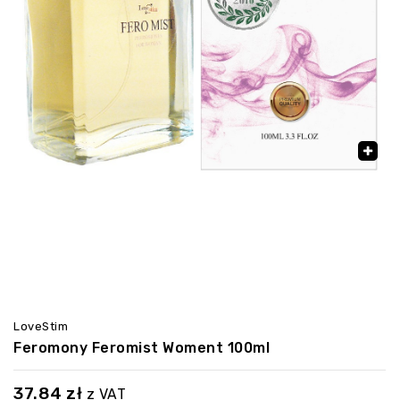
🔍
LoveStim
Feromony Feromist Woment 100ml
37.84
zł
z VAT