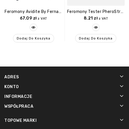
Feromony Avidite By Fernand Péril, Pheromon For Women 50 Ml
Feromony Tester PheroStrong LIMITED EDITION For Woman 1ml.
67.09
zł
8.21
zł
z VAT
z VAT
Dodaj Do Koszyka
Dodaj Do Koszyka
ADRES
KONTO
INFORMACJE
WSPÓŁPRACA
TOPOWE MARKI