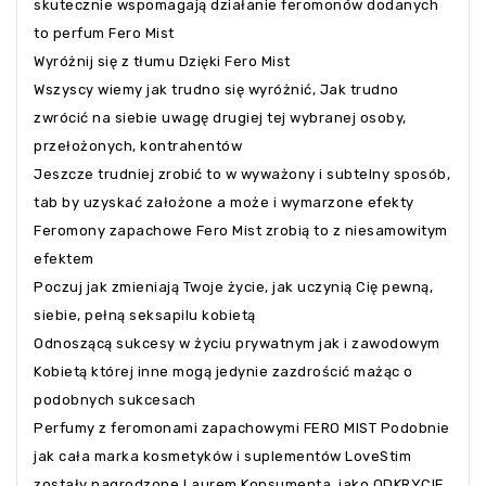
skutecznie wspomagają działanie feromonów dodanych
to perfum Fero Mist
Wyróżnij się z tłumu Dzięki Fero Mist
Wszyscy wiemy jak trudno się wyróżnić, Jak trudno
zwrócić na siebie uwagę drugiej tej wybranej osoby,
przełożonych, kontrahentów
Jeszcze trudniej zrobić to w wyważony i subtelny sposób,
tab by uzyskać założone a może i wymarzone efekty
Feromony zapachowe Fero Mist zrobią to z niesamowitym
efektem
Poczuj jak zmieniają Twoje życie, jak uczynią Cię pewną,
siebie, pełną seksapilu kobietą
Odnoszącą sukcesy w życiu prywatnym jak i zawodowym
Kobietą której inne mogą jedynie zazdrościć mażąc o
podobnych sukcesach
Perfumy z feromonami zapachowymi FERO MIST Podobnie
jak cała marka kosmetyków i suplementów LoveStim
zostały nagrodzone Laurem Konsumenta, jako ODKRYCIE