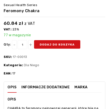
Sexual Health Series
Feromony Chakra
60.84
zł
z VAT
VAT:
23%
77 w magazynie
Qty:
DODAJ DO KOSZYKA
SKU:
17-00013
Kategoria:
Dla Niego
EAN:
17
OPIS
INFORMACJE DODATKOWE
MARKA
OPIS
CHAKRA to feromony najnowszej generacji, które biją na