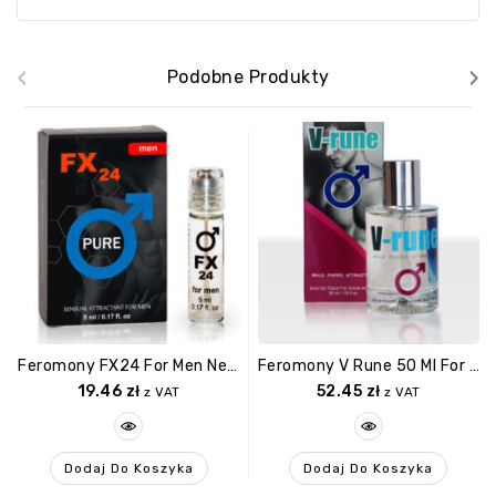
‹
›
Podobne Produkty
Feromony FX24 For Men Neutral Roll On 5 Ml
Feromony V Rune 50 Ml For Men
19.46
zł
52.45
zł
z VAT
z VAT
Dodaj Do Koszyka
Dodaj Do Koszyka