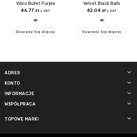
Vibro Bullet Purple
Velvet Black Balls
46.77
zł
42.04
zł
z VAT
z VAT
Dowiedz Się Więcej
Dowiedz Się Więcej
ADRES
KONTO
INFORMACJE
WSPÓŁPRACA
TOPOWE MARKI