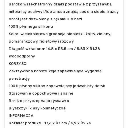
Bardzo wszechstronny dzięki podstawie z przyssawką,
miłośnicy pochwy i/lub anusa znajdą coś dla siebie, każdy
obrót jest dozwolony, z rękami lub bez!
100% płynnego silikonu
Kolor: wielokolorowa gradacja niebieski, żółty, zielony,
pomarańczowy, fioletowy i różowy
Długość wkładana: 14,8 x Ř3,5 cm / 5,83 X Ř1,38
Wodoodporny
KORZYŚCI
Zakrzywiona konstrukcja zapewniająca wygodną
penetrację
100% płynny silikon zapewniający jedwabisty dotyk
Stosowanie dopochwowe i analne
Bardzo przyczepna przyssawka
Błyszczyki klasy kosmetycznej
INFORMACJA
Rozmiar produktu: 17,6 x Ř7 cm / 6,9 x Ř2,76