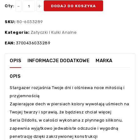
Qty:
DODAJ DO KOSZYKA
SKU:
80-6033289
Kategoria:
Zatyczki I Kulki Analne
EAN:
3700436033289
OPIS
INFORMACJE DODATKOWE
MARKA
OPIS
Stargazer rozjaśnia Twoje dni i olśniewa noce miłością i
przyjemnością
Zapierające dech w piersiach kolory wywołają uśmiech na
Twojej twarzy i sprawią, że będziesz chciał więcej
Seria Dildolls, w całości wykonana z płynnego silikonu,
zapewnia wyjątkowo jedwabiste odczucie i wygodną
penetrację dzięki zakrzywionej konstrukcji