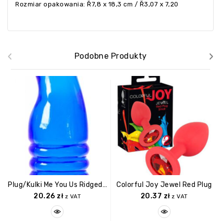
Rozmiar opakowania: Ř7,8 x 18,3 cm / Ř3,07 x 7,20
‹
›
Podobne Produkty
Plug/kulki Me You Us Ridged Anal Teaser Blue
Colorful Joy Jewel Red Plug
20.26
zł
20.37
zł
z VAT
z VAT