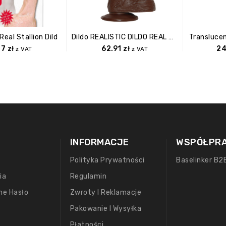
Real Stallion Dild
Dildo REALISTIC DILDO REAL RAPTURE BROWN 7.5
Translucen
77
zł
62.91
zł
2
z VAT
z VAT
INFORMACJE
WSPÓŁPR
Polityka Prywatności
Baselinker B2
ia
Regulamin
ne Hasło
Zwroty I Reklamacje
Pakowanie I Wysyłka
Płatności