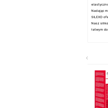
elastyczno
Nadając m
SILEXD ofe
Nasz silik
łatwym do
‹