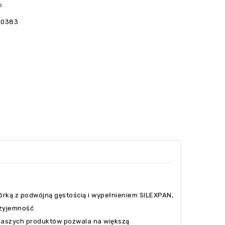
a
20383
kórką z podwójną gęstością i wypełnieniem SILEXPAN,
rzyjemność
aszych produktów pozwala na większą