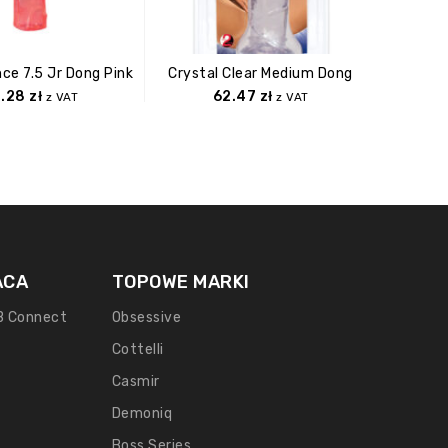
ce 7.5 Jr Dong Pink
Crystal Clear Medium Dong
4.28
zł
62.47
zł
z VAT
z VAT
ACA
TOPOWE MARKI
B Connect
Obsessive
Cottelli
Casmir
Demoniq
Boss Series