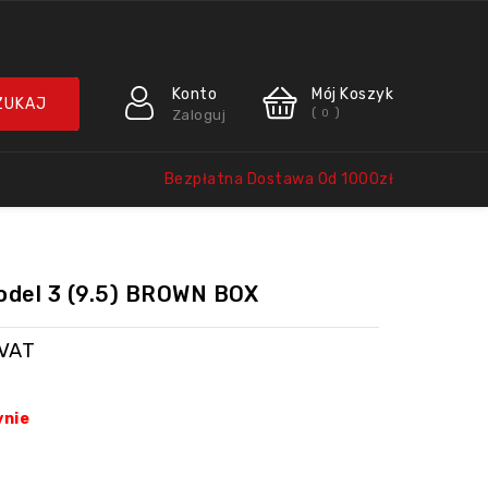
Konto
Mój Koszyk
(
)
Zaloguj
0
Bezpłatna Dostawa Od 1000zł
odel 3 (9.5) BROWN BOX
 VAT
ynie