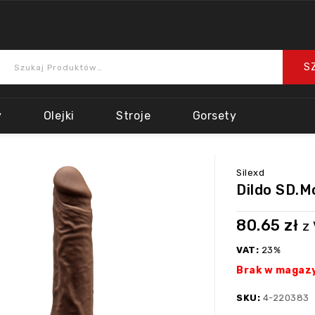
y
Olejki
Stroje
Gorsety
Silexd
Dildo SD.M
80.65
zł
z
VAT:
23%
Brak w magaz
SKU:
4-220383