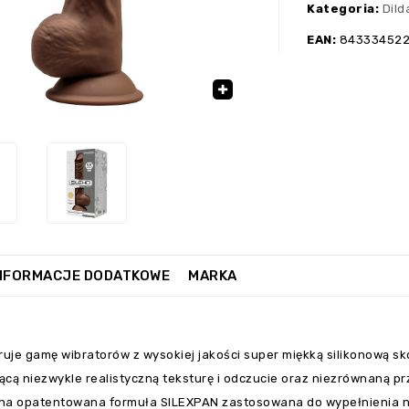
Kategoria:
Dild
EAN:
84333452
🔍
NFORMACJE DODATKOWE
MARKA
ruje gamę wibratorów z wysokiej jakości super miękką silikonową s
ącą niezwykle realistyczną teksturę i odczucie oraz niezrównaną p
na opatentowana formuła SILEXPAN zastosowana do wypełnienia n