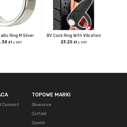
allic Ring M Silver
BV Cock Ring With Vibration
8.34
zł
23.25
zł
z VAT
z VAT
ACA
TOPOWE MARKI
B Connect
Obsessive
Cottelli
Casmir