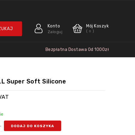
Konto
Mój Koszyk
(
)
Zaloguj
0
Bezpłatna Dostawa Od 1000zł
 Super Soft Silicone
VAT
ie
DODAJ DO KOSZYKA