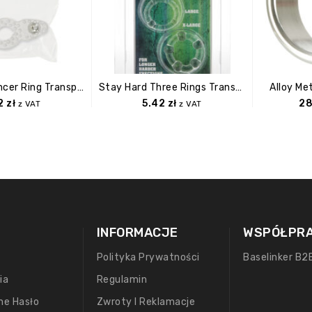
Teaser Enhancer Ring Transparent
Stay Hard Three Rings Transparent
Alloy Met
92
zł
5.42
zł
2
z VAT
z VAT
INFORMACJE
WSPÓŁPR
Polityka Prywatności
Baselinker B2
ia
Regulamin
ne Hasło
Zwroty I Reklamacje