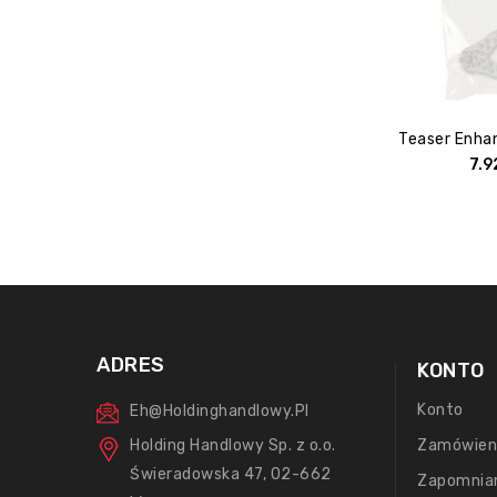
7.
ADRES
KONTO
Konto
Eh@holdinghandlowy.pl
Holding Handlowy Sp. z o.o.
Zamówien
Świeradowska 47, 02-662
Zapomnia