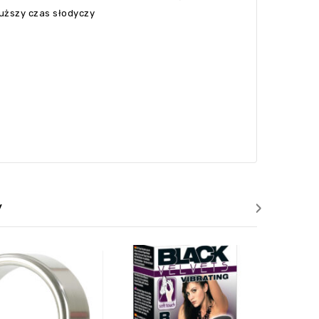
łuższy czas słodyczy
›
y