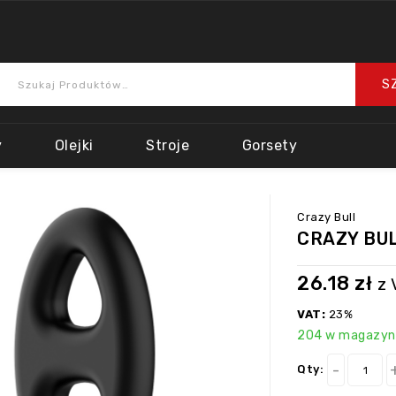
y
Olejki
Stroje
Gorsety
Crazy Bull
CRAZY BULL
26.18
zł
z 
VAT:
23%
204 w magazyn
Qty: