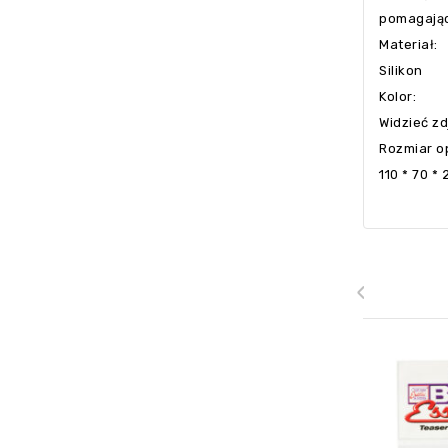
pomagając 
Materiał:
Silikon
Kolor:
Widzieć zd
Rozmiar o
110 * 70 * 
‹