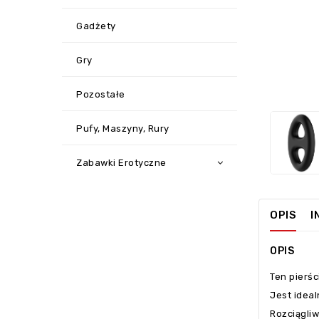
Gadżety
Gry
‹
Pozostałe
Pufy, Maszyny, Rury
Zabawki Erotyczne
OPIS
I
OPIS
Ten pierśc
Jest idea
Rozciągliw