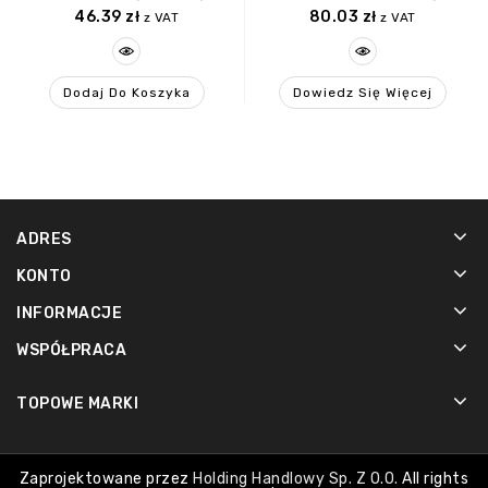
46.39
zł
80.03
zł
z VAT
z VAT
Dodaj Do Koszyka
Dowiedz Się Więcej
ADRES
KONTO
INFORMACJE
WSPÓŁPRACA
TOPOWE MARKI
Zaprojektowane przez
Holding Handlowy Sp. Z O.o.
All rights