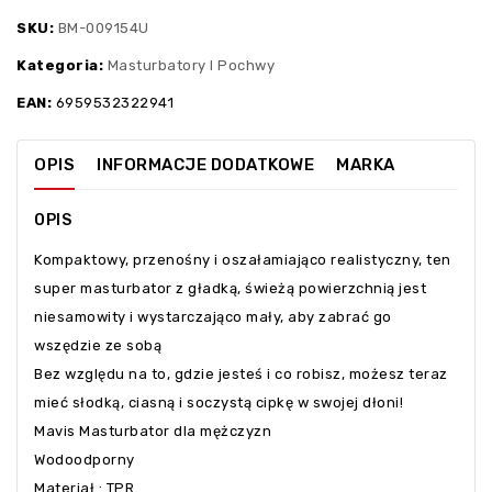
SKU:
BM-009154U
Kategoria:
Masturbatory I Pochwy
EAN:
6959532322941
OPIS
INFORMACJE DODATKOWE
MARKA
OPIS
Kompaktowy, przenośny i oszałamiająco realistyczny, ten
super masturbator z gładką, świeżą powierzchnią jest
niesamowity i wystarczająco mały, aby zabrać go
wszędzie ze sobą
Bez względu na to, gdzie jesteś i co robisz, możesz teraz
mieć słodką, ciasną i soczystą cipkę w swojej dłoni!
Mavis Masturbator dla mężczyzn
Wodoodporny
Materiał : TPR