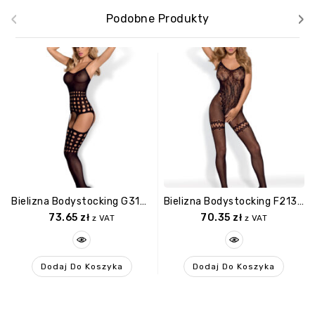
‹
›
Podobne Produkty
Bielizna Bodystocking G310 S/M/L
Bielizna Bodystocking F213 XL/XXL
73.65
zł
70.35
zł
z VAT
z VAT
Dodaj Do Koszyka
Dodaj Do Koszyka