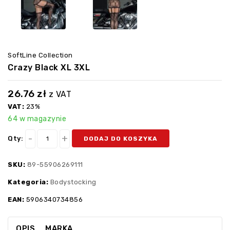
SoftLine Collection
Crazy Black XL 3XL
26.76
zł
z VAT
VAT:
23%
64 w magazynie
Qty:
DODAJ DO KOSZYKA
SKU:
89-55906269111
Kategoria:
Bodystocking
EAN:
5906340734856
OPIS
MARKA