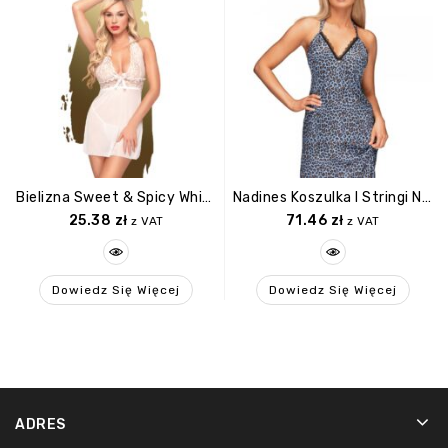
Bielizna Sweet & Spicy White M/L PENTHOUSE
Nadines Koszulka I Stringi Niebieska S/M
25.38
zł
71.46
zł
z VAT
z VAT
Dowiedz Się Więcej
Dowiedz Się Więcej
ADRES