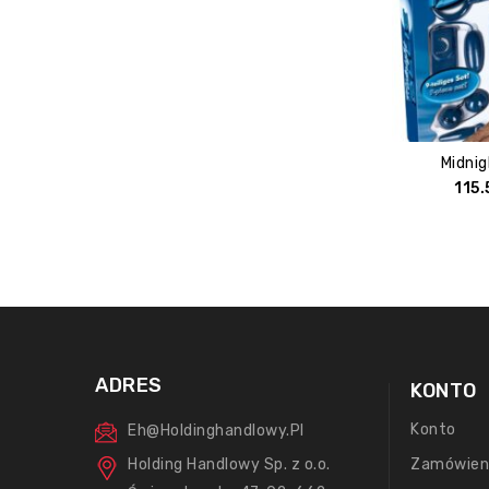
Midnig
115.
ADRES
KONTO
Konto
Eh@holdinghandlowy.pl
Holding Handlowy Sp. z o.o.
Zamówien