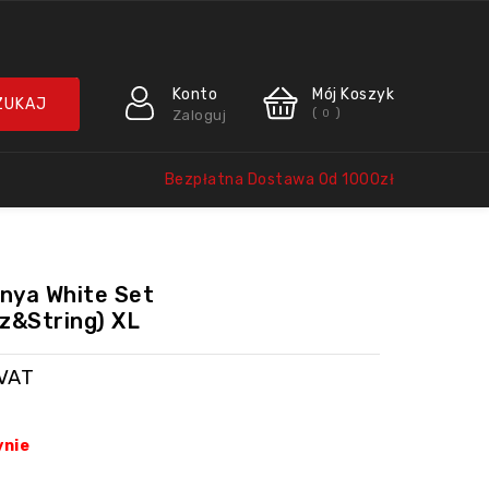
Konto
Mój Koszyk
(
)
Zaloguj
0
Bezpłatna Dostawa Od 1000zł
onya White Set
z&string) XL
 VAT
ynie