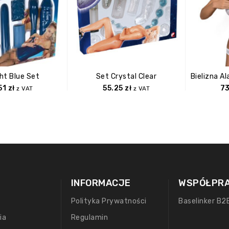
ht Blue Set
Set Crystal Clear
51
zł
55.25
zł
7
z VAT
z VAT
INFORMACJE
WSPÓŁPR
Polityka Prywatności
Baselinker B2
ia
Regulamin