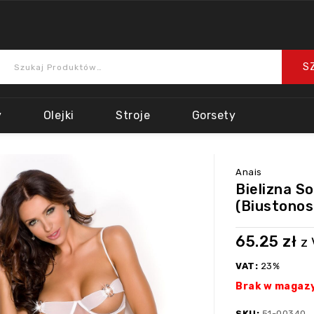
y
Olejki
Stroje
Gorsety
Anais
Bielizna S
(biustonos
65.25
zł
z
VAT:
23%
Brak w magaz
SKU:
51-00340