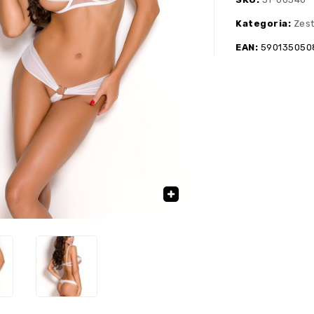
Kategoria:
Zes
EAN:
590135050
🔍