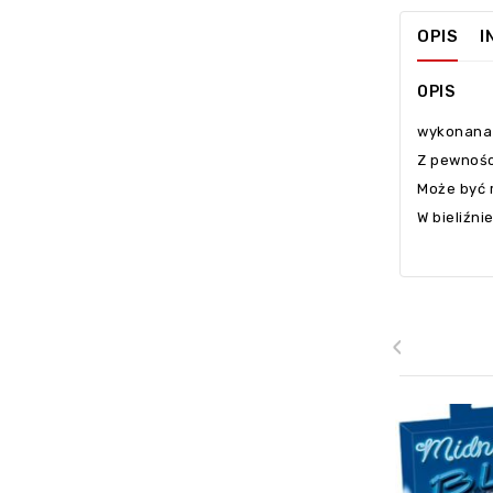
OPIS
I
OPIS
wykonana 
Z pewnośc
Może być 
W bieliźni
‹