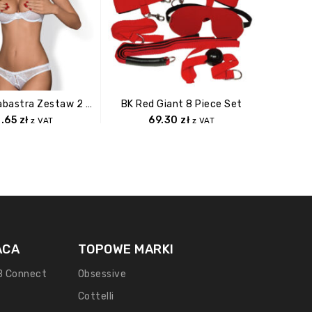
Bielizna Alabastra Zestaw 2 Częściowy S/M
BK Red Giant 8 Piece Set
4 Play
3.65
zł
69.30
zł
z VAT
z VAT
ACA
TOPOWE MARKI
B Connect
Obsessive
Cottelli