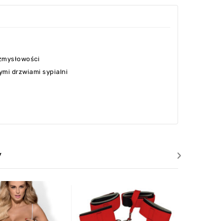
 zmysłowości
mi drzwiami sypialni
›
y