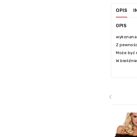
OPIS
I
OPIS
wykonana 
Z pewnośc
Może być 
W bieliźni
‹