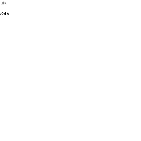
ulki
8946