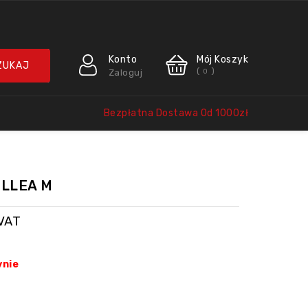
Konto
Mój Koszyk
(
)
Zaloguj
0
Bezpłatna Dostawa Od 1000zł
OLLEA M
VAT
ynie