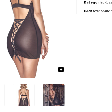
Kategoria:
Kosz
EAN:
590135051
›
🔍