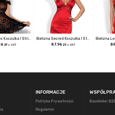
Bielizna Flores Koszulka I Stringi Czarna S/M
Bielizna Secred Koszulka I Stringi L/XL
06
zł
87.96
zł
8
z VAT
z VAT
INFORMACJE
WSPÓŁPR
Polityka Prywatności
Baselinker B2
ia
Regulamin