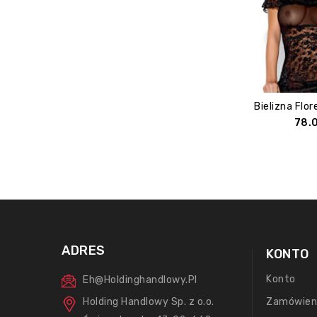
78.
ADRES
KONTO
Konto
Eh@holdinghandlowy.pl
Holding Handlowy Sp. z o.o.
Zamówien