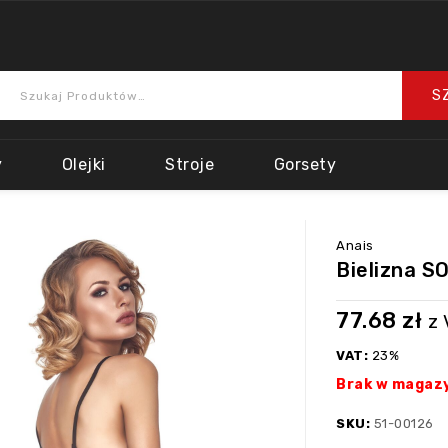
y
Olejki
Stroje
Gorsety
Anais
Bielizna S
77.68
zł
z 
VAT:
23%
Brak w magaz
SKU:
51-00126