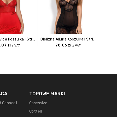
Bielizna Lovica Koszulka I Stringi XXL
Bielizna Alluria Koszulka I Stringi S/M
9.07
zł
78.06
zł
z VAT
z VAT
ACA
TOPOWE MARKI
B Connect
Obsessive
Cottelli