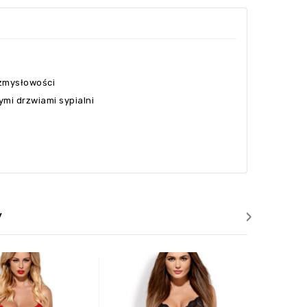
 zmysłowości
mi drzwiami sypialni
›
y