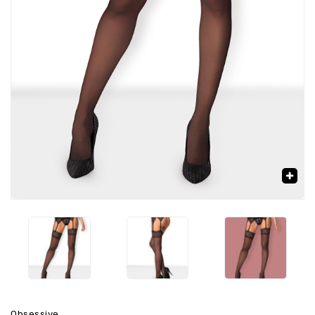
‹
›
🔍
Obsessive