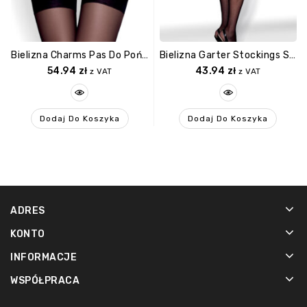
Bielizna Charms Pas Do Pończoch I Stringi Czarny L/XL
Bielizna Garter Stockings S307 Czarne XL/XXL
54.94
zł
43.94
zł
z VAT
z VAT
Dodaj Do Koszyka
Dodaj Do Koszyka
ADRES
KONTO
INFORMACJE
WSPÓŁPRACA