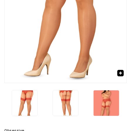
‹
›
🔍
Obsessive