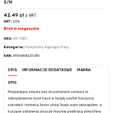
S/M
42.49
zł
z VAT
VAT:
23%
Brak w magazynie
SKU:
49-7281
Kategoria:
Pończochy, Rajstopy, Pasy
EAN:
5901688237281
OPIS
INFORMACJE DODATKOWE
MARKA
OPIS
Rozpalający zmysły pas do pończoch Lonesia to
zdecydowanie must have w Twojej szafie! Soczysta
czerwień i kobiecy fason otulą Twoje ciało seksapilem, a
kuszące zdobienia jeszcze mocniej podkręcą atmosferę