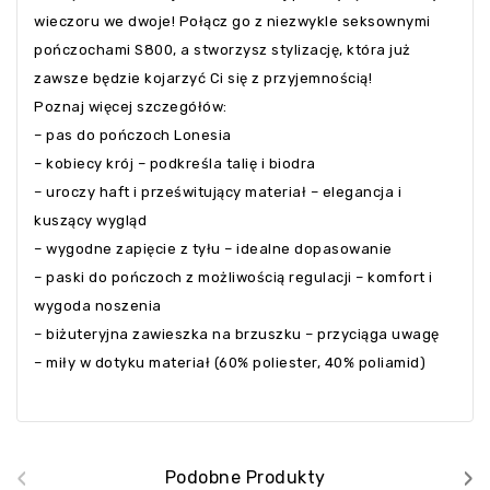
wieczoru we dwoje! Połącz go z niezwykle seksownymi
pończochami S800, a stworzysz stylizację, która już
zawsze będzie kojarzyć Ci się z przyjemnością!
Poznaj więcej szczegółów:
– pas do pończoch Lonesia
– kobiecy krój – podkreśla talię i biodra
– uroczy haft i prześwitujący materiał – elegancja i
kuszący wygląd
– wygodne zapięcie z tyłu – idealne dopasowanie
– paski do pończoch z możliwością regulacji – komfort i
wygoda noszenia
– biżuteryjna zawieszka na brzuszku – przyciąga uwagę
– miły w dotyku materiał (60% poliester, 40% poliamid)
‹
›
Podobne Produkty