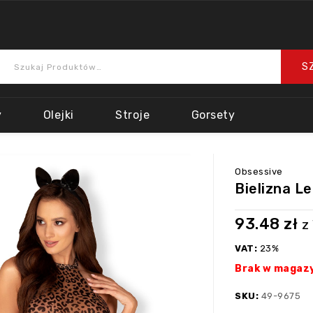
y
Olejki
Stroje
Gorsety
Obsessive
Bielizna L
93.48
zł
z
VAT:
23%
Brak w magaz
SKU:
49-9675