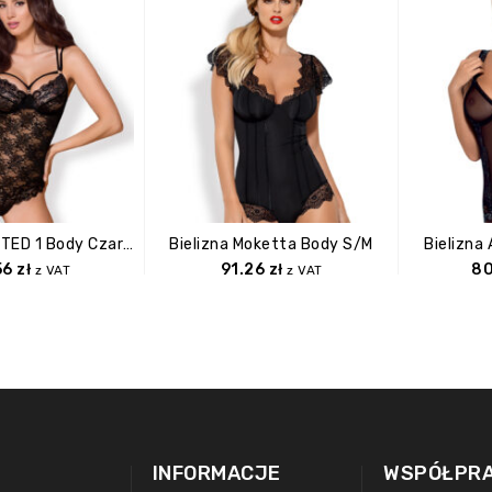
Bielizna 860 TED 1 Body Czarne L/XL
Bielizna Moketta Body S/M
Bielizna
56
zł
91.26
zł
8
z VAT
z VAT
INFORMACJE
WSPÓŁPR