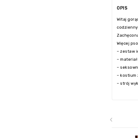
OPIS
Witaj gorą
codziennyc
Zachęcona
Więcej pso
– zestaw i
– materiał
– seksown
– kostium 
– strój wy
‹