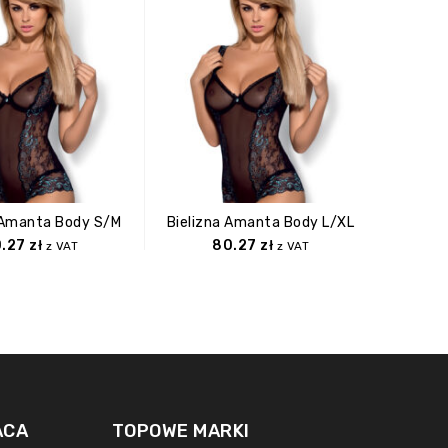
 Amanta Body S/M
Bielizna Amanta Body L/XL
Bielizn
0.27
zł
80.27
zł
z VAT
z VAT
ACA
TOPOWE MARKI