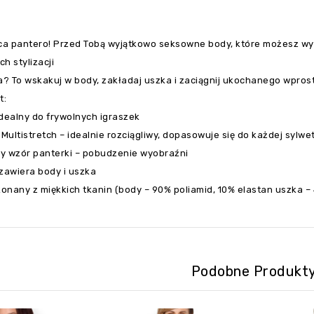
ca pantero! Przed Tobą wyjątkowo seksowne body, które możesz wyko
h stylizacji
? To wskakuj w body, zakładaj uszka i zaciągnij ukochanego wprost
t:
dealny do frywolnych igraszek
 Multistretch – idealnie rozciągliwy, dopasowuje się do każdej sylwet
y wzór panterki – pobudzenie wyobraźni
zawiera body i uszka
konany z miękkich tkanin (body – 90% poliamid, 10% elastan uszka – 
Podobne Produkt