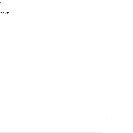
y
9675