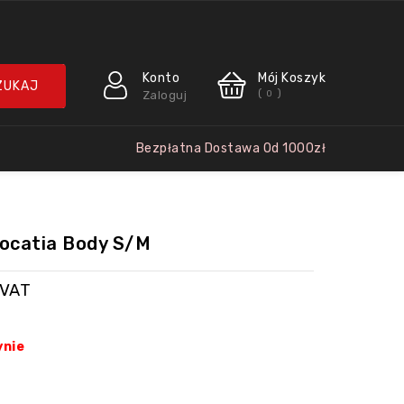
Konto
Mój Koszyk
(
)
Zaloguj
0
Bezpłatna Dostawa Od 1000zł
eocatia Body S/M
 VAT
ynie