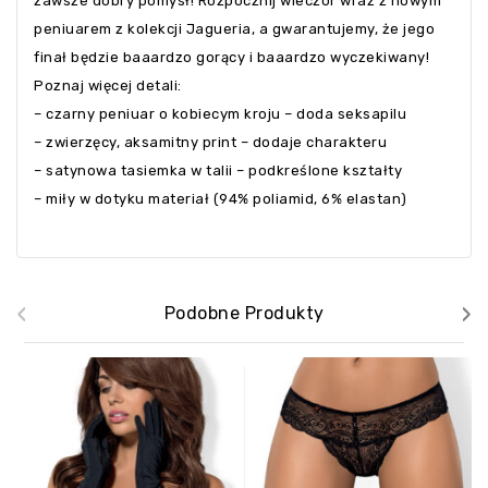
zawsze dobry pomysł! Rozpocznij wieczór wraz z nowym
peniuarem z kolekcji Jagueria, a gwarantujemy, że jego
finał będzie baaardzo gorący i baaardzo wyczekiwany!
Poznaj więcej detali:
– czarny peniuar o kobiecym kroju – doda seksapilu
– zwierzęcy, aksamitny print – dodaje charakteru
– satynowa tasiemka w talii – podkreślone kształty
– miły w dotyku materiał (94% poliamid, 6% elastan)
‹
›
Podobne Produkty