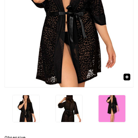
‹
›
🔍
Obsessive