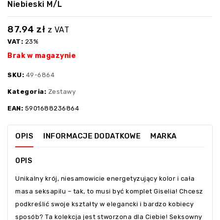
Niebieski M/L
87.94
zł
z VAT
VAT:
23%
Brak w magazynie
SKU:
49-6864
Kategoria:
Zestawy
EAN:
5901688236864
OPIS
INFORMACJE DODATKOWE
MARKA
OPIS
Unikalny krój, niesamowicie energetyzujący kolor i cała
masa seksapilu – tak, to musi być komplet Giselia! Chcesz
podkreślić swoje kształty w elegancki i bardzo kobiecy
sposób? Ta kolekcja jest stworzona dla Ciebie! Seksowny