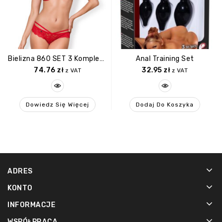
Bielizna 860 SET 3 Komplet 2 Częściowy Czerwony S/M
Anal Training Set
74.76
zł
32.95
zł
z VAT
z VAT
Dowiedz Się Więcej
Dodaj Do Koszyka
ADRES
KONTO
INFORMACJE
WSPÓŁPRACA