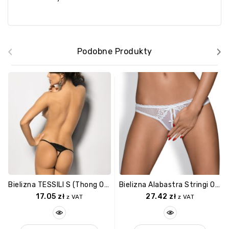
‹
›
Podobne Produkty
Bielizna TESSILI S (thong Open Black )
Bielizna Alabastra Stringi Otwarte L/XL
17.05
zł
27.42
zł
z VAT
z VAT