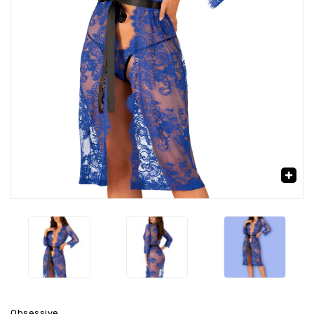
‹
›
🔍
Obsessive