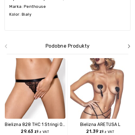
Marka: Penthouse
Kolor: Biały
‹
›
Podobne Produkty
Bielizna 828 THC 1 Stringi Otwarte S/M
Bielizna ARETUSA L
29.63
zł
21.39
zł
z VAT
z VAT