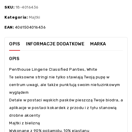
SKU:
18-4016436
Kategoria:
Majtki
EAN:
4061504016436
OPIS
INFORMACJE DODATKOWE
MARKA
OPIS
Penthouse Lingerie Classified Panties, White
Te seksowne stringi nie tylko stawiają Twoją pupę w
centrum uwagi, ale także punktują swoim nietuzinkowym
wyglądem
Detale w postaci wąskich pasków pieszczą Twoje biodra, a
aplikacje w postaci kokardek z przodu i z tyłu stanowią
drobne akcenty
Majtki z bielizną
Wykonane z 90% poliamidu, 10% elastanu