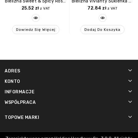
Bielizna Sweet & Spicy Rose S/M PENTHOUSE
Bielizna Vivianty Sukienka XS/S
25.52
zł
72.84
zł
z VAT
z VAT
Dowiedz Się Więcej
Dodaj Do Koszyka
ADRES
KONTO
INFORMACJE
WSPÓŁPRACA
TOPOWE MARKI