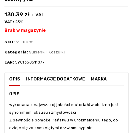
130.39
zł
z VAT
VAT:
23%
Brak w magazynie
SKU:
51-00185
Kategoria:
Sukienki I Koszulki
EAN:
5901350511077
OPIS
INFORMACJE DODATKOWE
MARKA
OPIS
wykonana z najwyższej jakości materiałów bielizna jest
synonimem luksusu i zmysłowości
Z pewnością pomoże Państwu w urozmaiceniu tego, co
dzieje się za zamkniętymi drzwiami sypialni